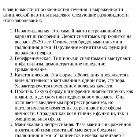
В зависимости от особенностей течения и выраженности
клинической картины выделяют следующие разновидности
этого заболевания:
Параноидальная. Это самый часто встречающийся
вариант шизофрении. Дебют симптомов приходится на
возраст 25-30 лет. Отличается бредовыми идеями и
галлюцинациями. Нарушение когнитивных функций
выражено неярко.
Гебефреническая. Типичными симптомами выступают
инфантилизм, демонстративное поведение,
гримасничанье.
Кататоническая. Эта форма заболевания проявляется в
виде длительного застывания в одной позе, ступора.
Характеризуется изменением волевых качеств.
Простая. Такую форму шизофрении диагностируют, как
правило, в детском или подростковом возрасте. Она
отличается медленным прогрессированием, но
патологические изменения затрагивают все сферы
личности. Страдают как когнитивные функции, так и
эмоциональная сфера.
Маниакально-депрессивная. Фаза мании с выраженной
позитивной симптоматикой сменяется бредом и
галлюцинациями. У пациентов нередко развивается