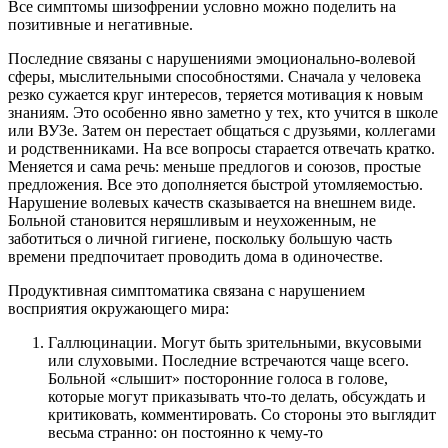
Все симптомы шизофрении условно можно поделить на
позитивные и негативные.
Последние связаны с нарушениями эмоционально-волевой
сферы, мыслительными способностями. Сначала у человека
резко сужается круг интересов, теряется мотивация к новым
знаниям. Это особенно явно заметно у тех, кто учится в школе
или ВУЗе. Затем он перестает общаться с друзьями, коллегами
и родственниками. На все вопросы старается отвечать кратко.
Меняется и сама речь: меньше предлогов и союзов, простые
предложения. Все это дополняется быстрой утомляемостью.
Нарушение волевых качеств сказывается на внешнем виде.
Больной становится неряшливым и неухоженным, не
заботиться о личной гигиене, поскольку большую часть
времени предпочитает проводить дома в одиночестве.
Продуктивная симптоматика связана с нарушением
восприятия окружающего мира:
Галлюцинации. Могут быть зрительными, вкусовыми
или слуховыми. Последние встречаются чаще всего.
Больной «слышит» посторонние голоса в голове,
которые могут приказывать что-то делать, обсуждать и
критиковать, комментировать. Со стороны это выглядит
весьма странно: он постоянно к чему-то