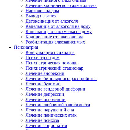
Лечение пивного алкоголизма
Лечение хронического алкоголизма
Нарколог на дом
Вывод из запоя
Детоксикация от алкоголя
Капельница от алкоголя на дому
Капельница от похмелья на дому
Кодирование от алкоголизма
Реабилитация алкозависимых
Психиатрия
Консультация психиатра
Психиатр на дом
Психиатрическая помощь
Психиатрический стационар
Лечение анорексии
Лечение биполярного расстройства
Лечение булимии
Лечение гендерной дисфории
Лечение депрессии
Лечение игромании
Лечение любовной зависимости
Лечение нарушений сна
Лечение панических атак
Лечение психоза
Лечение социопатии