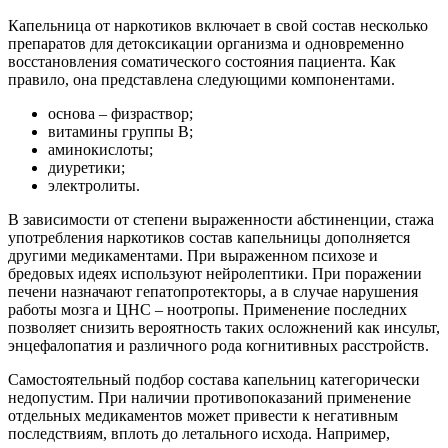
Капельница от наркотиков включает в свой состав несколько
препаратов для детоксикации организма и одновременно
восстановления соматического состояния пациента. Как
правило, она представлена следующими компонентами.
основа – физраствор;
витамины группы В;
аминокислоты;
диуретики;
электролиты.
В зависимости от степени выраженности абстиненции, стажа
употребления наркотиков состав капельницы дополняется
другими медикаментами. При выраженном психозе и
бредовых идеях используют нейролептики. При поражении
печени назначают гепатопротекторы, а в случае нарушения
работы мозга и ЦНС – ноотропы. Применение последних
позволяет снизить вероятность таких осложнений как инсульт,
энцефалопатия и различного рода когнитивных расстройств.
Самостоятельный подбор состава капельниц категорически
недопустим. При наличии противопоказаний применение
отдельных медикаментов может привести к негативным
последствиям, вплоть до летального исхода. Например,