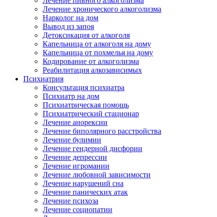
Лечение пивного алкоголизма
Лечение хронического алкоголизма
Нарколог на дом
Вывод из запоя
Детоксикация от алкоголя
Капельница от алкоголя на дому
Капельница от похмелья на дому
Кодирование от алкоголизма
Реабилитация алкозависимых
Психиатрия
Консультация психиатра
Психиатр на дом
Психиатрическая помощь
Психиатрический стационар
Лечение анорексии
Лечение биполярного расстройства
Лечение булимии
Лечение гендерной дисфории
Лечение депрессии
Лечение игромании
Лечение любовной зависимости
Лечение нарушений сна
Лечение панических атак
Лечение психоза
Лечение социопатии