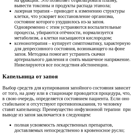
на фракции. Это позволяет отфильтровать плазму,
вывести токсины и продукты распада этанола;
лазерная терапия – приводит к изменению структуры
клетки, что ускоряет восстановление организма,
состояние которого ухудшилось из-за запоя.
Одновременно с этим устраняются воспалительные
процессы, убираются отёчности, нормализуется
метаболизм, а клетки насыщаются кислородом;
ксенонотерапия – купирует симптоматику, характерную
для депрессивного состояния, возникающего на фоне
запоя. Методика помогает устранить скачки
артериального давления и снять мышечное напряжение.
Нивелируются все последствия абстиненции.
Капельница от запоя
Выбор средств для купирования запойного состояния зависит
от того, на дому или в стационаре проводится процедура, что,
в свою очередь, определяется состоянием пациента. Если оно
стабильное и отсутствуют противопоказания, то человеку
ставят капельницу. Преимущество инфузионной терапии
при
выводе из запоя заключается в следующем:
полная усвояемость лекарственных препаратов,
доставляемых непосредственно в кровеносное русло;