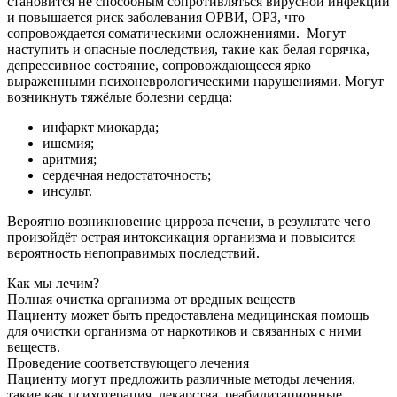
становится не способным сопротивляться вирусной инфекции
и повышается риск заболевания ОРВИ, ОРЗ, что
сопровождается соматическими осложнениями.
Могут
наступить и опасные последствия, такие как белая горячка,
депрессивное состояние, сопровождающееся ярко
выраженными психоневрологическими нарушениями. Могут
возникнуть тяжёлые болезни сердца:
инфаркт миокарда;
ишемия;
аритмия;
сердечная недостаточность;
инсульт.
Вероятно возникновение цирроза печени, в результате чего
произойдёт острая интоксикация организма и повысится
вероятность непоправимых последствий.
Как мы лечим?
Полная очистка организма от вредных веществ
Пациенту может быть предоставлена медицинская помощь
для очистки организма от наркотиков и связанных с ними
веществ.
Проведение соответствующего лечения
Пациенту могут предложить различные методы лечения,
такие как психотерапия, лекарства, реабилитационные