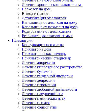
Лечение пивного алкоголизма
Лечение хронического алкоголизма
Нарколог на дом
Вывод из запоя
Детоксикация от алкоголя
Капельница от алкоголя на дому
Капельница от похмелья на дому
Кодирование от алкоголизма
Реабилитация алкозависимых
Психиатрия
Консультация психиатра
Психиатр на дом
Психиатрическая помощь
Психиатрический стационар
Лечение анорексии
Лечение биполярного расстройства
Лечение булимии
Лечение гендерной дисфории
Лечение депрессии
Лечение игромании
Лечение любовной зависимости
Лечение нарушений сна
Лечение панических атак
Лечение психоза
Лечение социопатии