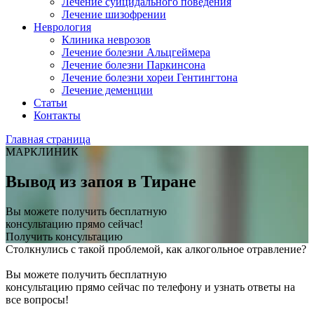
Лечение суицидального поведения
Лечение шизофрении
Неврология
Клиника неврозов
Лечение болезни Альцгеймера
Лечение болезни Паркинсона
Лечение болезни хореи Гентингтона
Лечение деменции
Статьи
Контакты
Главная страница
МАРКЛИНИК
Вывод из запоя в Тиране
Вы можете получить бесплатную
консультацию прямо сейчас!
Получить консультацию
Столкнулись с такой проблемой, как алкогольное отравление?
Вы можете получить бесплатную
консультацию прямо сейчас по телефону и узнать ответы на
все вопросы!