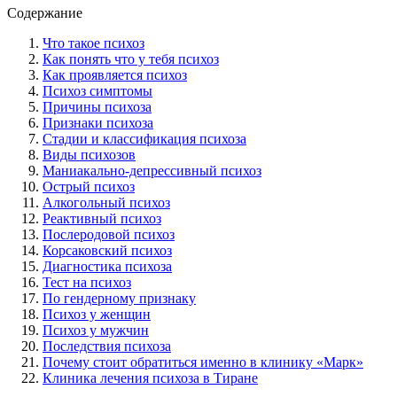
Содержание
Что такое психоз
Как понять что у тебя психоз
Как проявляется психоз
Психоз симптомы
Причины психоза
Признаки психоза
Стадии и классификация психоза
Виды психозов
Маниакально-депрессивный психоз
Острый психоз
Алкогольный психоз
Реактивный психоз
Послеродовой психоз
Корсаковский психоз
Диагностика психоза
Тест на психоз
По гендерному признаку
Психоз у женщин
Психоз у мужчин
Последствия психоза
Почему стоит обратиться именно в клинику «Марк»
Клиника лечения психоза в Тиране