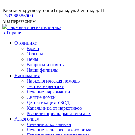
Работаем круглосуточно
Тирана, ул. Ленина, д. 11
+382 68586909
Мы перезвоним
Наркологическая клиника
в Тиране
О клинике
Врачи
Отзывы
Цены
Вопросы и ответы
Наши филиалы
Наркомания
Наркологическая помощь
Тест на наркотики
Лечение наркомании
Снятие ломки
​​Детоксикация УБОД
Капельница от наркотиков
Реабилитация наркозависимых
Алкоголизм
Лечение алкоголизма
Лечение женского алкоголизма