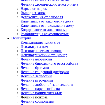
Лечение пивного алкоголизма
Лечение хронического алкоголизма
Нарколог на дом
Вывод из запоя
Детоксикация от алкоголя
Капельница от алкоголя на дому
Капельница от похмелья на дому
Кодирование от алкоголизма
Реабилитация алкозависимых
Психиатрия
Консультация психиатра
Психиатр на дом
Психиатрическая помощь
Психиатрический стационар
Лечение анорексии
Лечение биполярного расстройства
Лечение булимии
Лечение гендерной дисфории
Лечение депрессии
Лечение игромании
Лечение любовной зависимости
Лечение нарушений сна
Лечение панических атак
Лечение психоза
Лечение социопатии