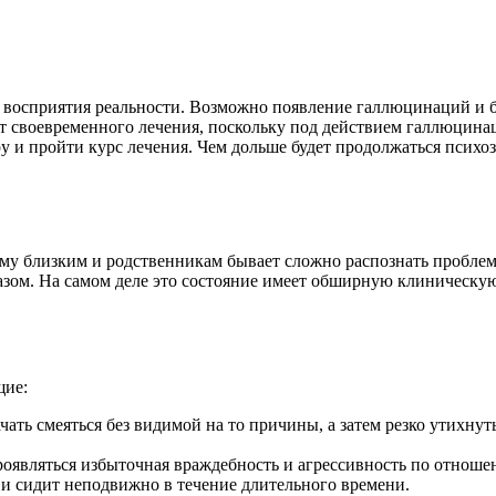
е восприятия реальности. Возможно появление галлюцинаций и 
ует своевременного лечения, поскольку под действием галлюцин
и пройти курс лечения. Чем дольше будет продолжаться психоз, 
ому близким и родственникам бывает сложно распознать проблем
разом. На самом деле это состояние имеет обширную клиническу
щие:
ать смеяться без видимой на то причины, а затем резко утихнуть
являться избыточная враждебность и агрессивность по отношен
 и сидит неподвижно в течение длительного времени.